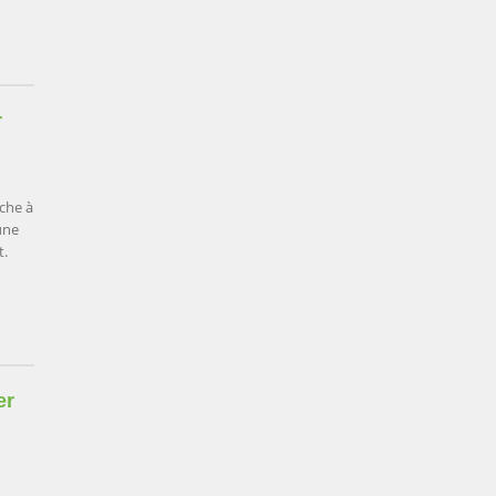
r
uche à
une
t.
er