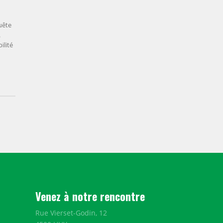
uête
.
ilité
Venez à notre rencontre
Rue Vierset-Godin, 12