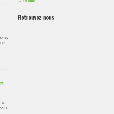
En ville
Retrouvez-nous
nté un
l et
et
, à
 nous