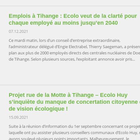
Emplois à Tihange : Ecolo veut de la clarté pour
chaque employé au moins jusqu’en 2040
07.12.2021
Ce mardi matin, lors d’un conseil d’entreprise extraordinaire,
l’administrateur délégué d’Engie Electrabel, Thierry Saegeman, a prése
plan aux plus de 2000 employés directs des centrales nucléaires de Doe
de Tihange. Selon plusieurs sources, l’exploitant annonce avoir pris...
Projet rue de la Motte à Tihange – Ecolo Huy
s’inquiète du manque de concertation citoyenne 
de vision écologique !
15.09.2021
Suite à la réunion d’information du 1er septembre concernant ce projet
laquelle ont pu assister plusieurs conseillers communaux d’Ecolo Huy,
avons soulevé plusieurs points importants. Malheureusement, le