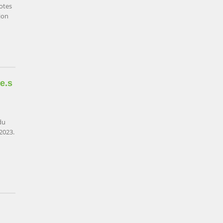
otes
ion
e.s
du
2023.