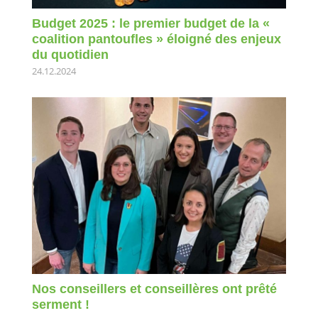
Budget 2025 : le premier budget de la «
coalition pantoufles » éloigné des enjeux
du quotidien
24.12.2024
Nos conseillers et conseillères ont prêté
serment !