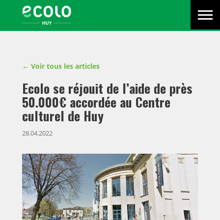
Menu
Écolo
Primaire
Men
Huy
-
Ecolo
est
Voir tous les articles
un
parti
Ecolo se réjouit de l’aide de près
politique
50.000€ accordée au Centre
en
culturel de Huy
action
pour
28.04.2022
les
citoyens
d’aujourd’hui,
pour
l’avenir
de
la
planète