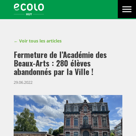
Menu
Écolo
Primaire
Men
Huy
-
Ecolo
est
Voir tous les articles
un
parti
Fermeture de l’Académie des
politique
Beaux-Arts : 280 élèves
en
abandonnés par la Ville !
action
pour
29.06.2022
les
citoyens
d’aujourd’hui,
pour
l’avenir
de
la
planète