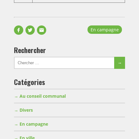
Partager
Partager
Envoyer
En campagne
sur
sur
par
Facebook
Twitter
email
Rechercher
Chercher
Chercher
pour:
Catégories
Au conseil communal
Divers
En campagne
En ville