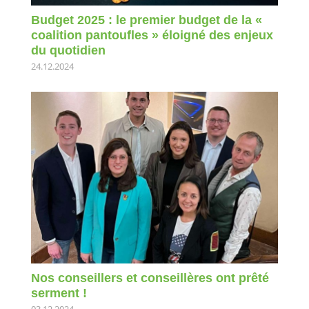
Budget 2025 : le premier budget de la «
coalition pantoufles » éloigné des enjeux
du quotidien
24.12.2024
Nos conseillers et conseillères ont prêté
serment !
03.12.2024