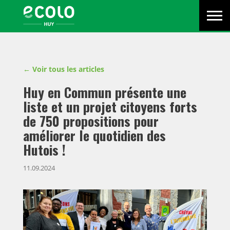
Menu
Écolo
Primaire
Men
Huy
-
Ecolo
est
Voir tous les articles
un
parti
Huy en Commun présente une
politique
liste et un projet citoyens forts
en
de 750 propositions pour
action
pour
améliorer le quotidien des
les
Hutois !
citoyens
d’aujourd’hui,
11.09.2024
pour
l’avenir
de
la
planète