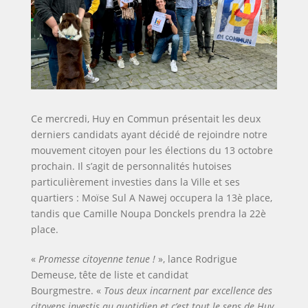
et
des
futures
générations.
Ce mercredi, Huy en Commun présentait les deux
derniers candidats ayant décidé de rejoindre notre
mouvement citoyen pour les élections du 13 octobre
prochain. Il s’agit de personnalités hutoises
particulièrement investies dans la Ville et ses
quartiers : Moïse Sul A Nawej occupera la 13è place,
tandis que Camille Noupa Donckels prendra la 22è
place.
«
Promesse citoyenne tenue !
», lance
Rodrigue
Demeuse, tête de liste et candidat
Bourgmestre.
«
Tous deux incarnent par excellence des
citoyens investis au quotidien et c’est tout le sens de Huy