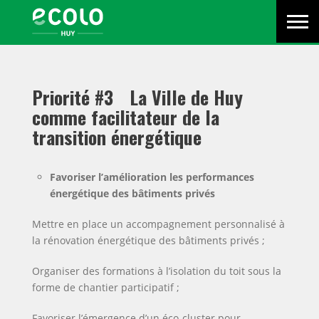
Menu
Écolo
Primaire
Men
Huy
-
Ecolo
est
Priorité #3 La Ville de Huy
un
comme facilitateur de la
parti
politique
transition énergétique
en
action
Favoriser l’amélioration les performances
pour
énergétique des bâtiments privés
les
citoyens
Mettre en place un accompagnement personnalisé à
d’aujourd’hui,
la rénovation énergétique des bâtiments privés ;
pour
l’avenir
Organiser des formations à l’isolation du toit sous la
de
forme de chantier participatif ;
la
planète
Favoriser l’émergence d’un éco-cluster pour