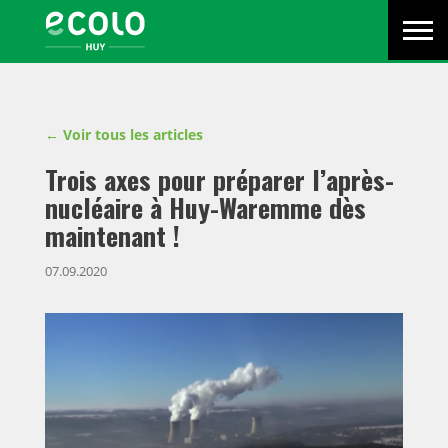
Menu
Écolo
Primaire
Men
Huy
-
Ecolo
est
Voir tous les articles
un
parti
Trois axes pour préparer l’après-
politique
nucléaire à Huy-Waremme dès
en
maintenant !
action
pour
07.09.2020
les
citoyens
d’aujourd’hui,
pour
l’avenir
de
la
planète