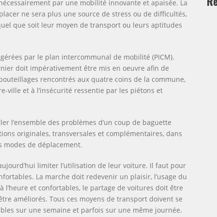
Re
 nécessairement par une mobilité innovante et apaisée. La
éplacer ne sera plus une source de stress ou de difficultés,
 quel que soit leur moyen de transport ou leurs aptitudes
gérées par le plan intercommunal de mobilité (PICM).
ernier doit impérativement être mis en oeuvre afin de
mbouteillages rencontrés aux quatre coins de la commune,
-ville et à l’insécurité ressentie par les piétons et
régler l’ensemble des problèmes d’un coup de baguette
ions originales, transversales et complémentaires, dans
des modes de déplacement.
ourd’hui limiter l’utilisation de leur voiture. Il faut pour
confortables. La marche doit redevenir un plaisir, l’usage du
 à l’heure et confortables, le partage de voitures doit être
nt être améliorés. Tous ces moyens de transport doivent se
iables sur une semaine et parfois sur une même journée.