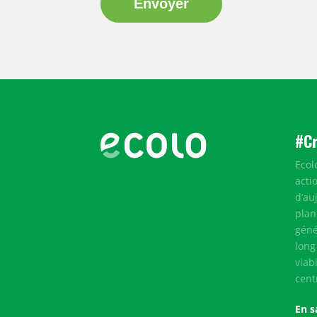
#C
Ecol
acti
d’au
plan
géné
long
viab
cent
En s