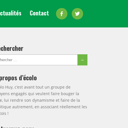
Facebook
Twitter
ctualités
Contact
chercher
ercher
Chercher
ur:
propos d’écolo
lo Huy, c’est avant tout un groupe de
oyens engagés qui veulent faire bouger la
le, lui rendre son dynamisme et faire de la
itique autrement, en associant réellement les
ois !