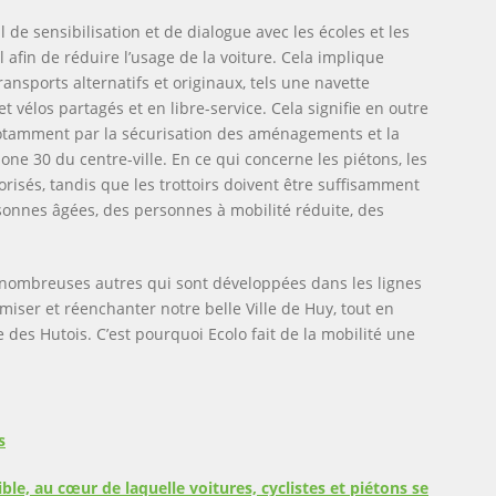
e sensibilisation et de dialogue avec les écoles et les
 afin de réduire l’usage de la voiture. Cela implique
sports alternatifs et originaux, tels une navette
et vélos partagés et en libre-service. Cela signifie en outre
 notamment par la sécurisation des aménagements et la
one 30 du centre-ville. En ce qui concerne les piétons, les
lorisés, tandis que les trottoirs doivent être suffisamment
rsonnes âgées, des personnes à mobilité réduite, des
 nombreuses autres qui sont développées dans les lignes
amiser et réenchanter notre belle Ville de Huy, tout en
 des Hutois. C’est pourquoi Ecolo fait de la mobilité une
s
ble, au cœur de laquelle voitures, cyclistes et piétons se