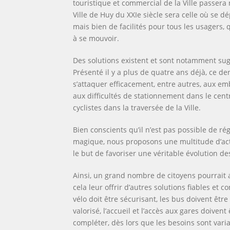
touristique et commercial de la Ville passera
et
Ville de Huy du XXIe siècle sera celle où se d
des
mais bien de facilités pour tous les usagers,
futures
à se mouvoir.
générations.
Des solutions existent et sont notamment sug
Présenté il y a plus de quatre ans déjà, ce d
s’attaquer efficacement, entre autres, aux e
aux difficultés de stationnement dans le centre
cyclistes dans la traversée de la Ville.
Bien conscients qu’il n’est pas possible de 
magique, nous proposons une multitude d’act
le but de favoriser une véritable évolution 
Ainsi, un grand nombre de citoyens pourrait auj
cela leur offrir d’autres solutions fiables et 
vélo doit être sécurisant, les bus doivent être
valorisé, l’accueil et l’accès aux gares doive
compléter, dès lors que les besoins sont var