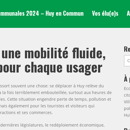
mmunales 2024 – Huy en Commun
Vos élu(e)s
A
 une mobilité fluide,
Re
Ch
 pour chaque usager
po
À 
ressort souvent une chose: se déplacer à Huy relève du
Eco
à la fois terriblement embouteillée, surtout aux heures de
cit
les. Cette situation engendre perte de temps, pollution et
Vil
is également pour les touristes et visiteurs qui
pol
ttractions et ses commerces.
Hut
es dernières législatures, le redéploiement économique,